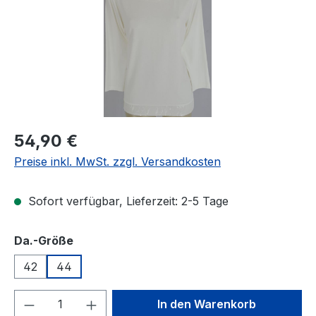
Regulärer Preis:
54,90 €
Preise inkl. MwSt. zzgl. Versandkosten
Sofort verfügbar, Lieferzeit: 2-5 Tage
auswählen
Da.-Größe
42
44
Produkt Anzahl: Gib den gewünschten We
In den Warenkorb