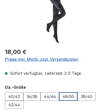
Regulärer Preis:
18,00 €
Preise inkl. MwSt. zzgl. Versandkosten
Sofort verfügbar, Lieferzeit: 2-5 Tage
auswählen
Da.-Größe
40/42
36/38
44/46
48/50
38/40
42/44