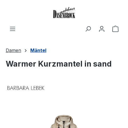
Zum Hauptinhalt springen
Ware
Damen
Mäntel
Warmer Kurzmantel in sand
Bildergalerie überspringen