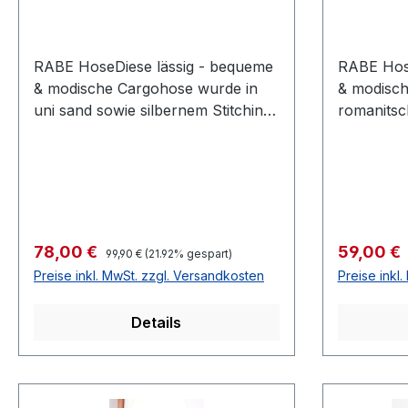
RABE HoseDiese lässig - bequeme
RABE Hose
& modische Cargohose wurde in
& modisch
uni sand sowie silbernem Stitching
romanitsc
unter der linken aufgesetzten
designtFa
Tasche designtFarbe: Uni SandMit
magenta
aufgesetzten TaschenDENIMMit R-
hne R-V7
V92 % Baumwolle 6 % Polyester 2
Polyester
% ElasthanKnitterfrei30 °
ElasthanKn
waschbarArikel Nr.: 52-
waschbarA
Regulärer Preis:
Verkaufspreis:
Verkaufsp
78,00 €
59,00 €
99,90 €
(21.92% gespart)
224151Farbe: 2669
222450Fa
Preise inkl. MwSt. zzgl. Versandkosten
Preise inkl
Details