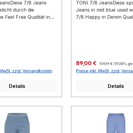
eansDiese 7/8 Jeans
TONI 7/8 JeansDiese spo
sticht durch die
Jeans in mid blue used w
 Feel Free Qualtiät in
7/8 Happy in Denim Quali
schmalen Oberschenkeln
designt Farbe: Mid Blue
tabler Taille mit
HAPPY3 Taschen vorne 
ibhöhe. Der Invisible-
Gesäßtaschen STRETCHF
et zudem viel
37 cm 91 % Baumwolle 
VP=99,95 / UNSER
Polyester 2 % Elasthan3
90Farbe: WeißMit Rund-
waschbarModell Nr.: 130
Regulärer Preis:
 Preis:
Verkaufspreis:
89,00 €
109,99 €
(19.08% ge
rtbund2 kleine Taschen
Nr.: 12-55Farbe: 564
. MwSt. zzgl. Versandkosten
Preise inkl. MwSt. zzgl. Ver
esäßtaschenName:
 waschbar81 %
Details
Details
 16 % Polyester 3 %
rtikel: 20-07Modell:
rbe: 080