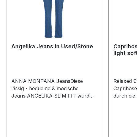
Angelika Jeans in Used/Stone
Caprihos
light sof
ANNA MONTANA JeansDiese
Relaxed C
lässig - bequeme & modische
Caprihose
Jeans ANGELIKA SLIM FIT wurde
durch die
mit etwas weiterem Bein in
Qualtiät in
blue/stone designt. Die besondere
schmalen
Stickerei-Details an den
komfortabl
Gesäßtaschen verleihen dieser
Leibhöhe. 
Jeans einen zusätzlichen
zudem vie