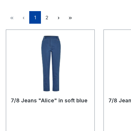
Seite
Seite
1
2
7/8 Jeans "Alice" in soft blue
7/8 Jean