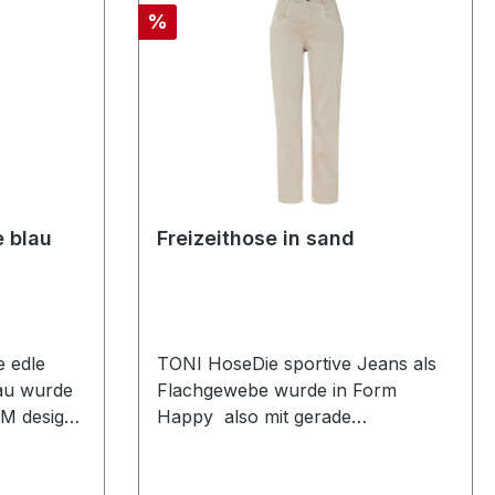
Rabatt
%
e blau
Freizeithose in sand
 edle
TONI HoseDie sportive Jeans als
lau wurde
Flachgewebe wurde in Form
M designt
Happy also mit gerade
 Form
geschnittenem Bein designt. In
bhöhe
sand läst sich diese Hose immer