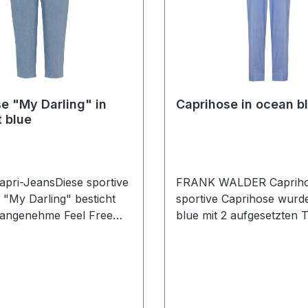
e "My Darling" in
Caprihose in ocean b
t blue
apri-JeansDiese sportive
FRANK WALDER Capriho
 "My Darling" besticht
sportive Caprihose wurd
 angenehme Feel Free
blue mit 2 aufgesetzten 
 light soft blue mit
designt. Mit weiterem Bei
 Oberschenkeln und
dem elastischen Bund läs
er Taille mit höherer
diese Hose immer leicht
Der Invisible-Bund hietet
kombinierenUVP=89,99 
l KomfortUVP=89,95 /
PREIS=79,90Farbe: Oce