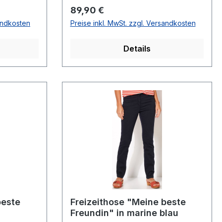
ischem
PREIS=89,90Farbe: Uni
Regulärer Preis:
89,90 €
CashewForm: MIAMit elastischem
sandkosten
Preise inkl. MwSt. zzgl. Versandkosten
BundMit Eingrifftaschen98 %
er 3 %
Polyester 2 % Elasthan30 °
Details
dell Nr.:
waschbarModell Nr.: 208605Farbe:
533Farbe:
907
beste
Freizeithose "Meine beste
Freundin" in marine blau