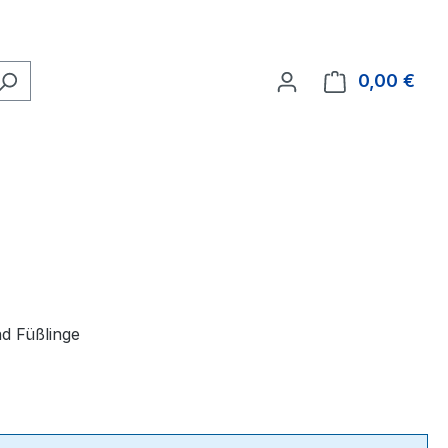
0,00 €
Ware
d Füßlinge