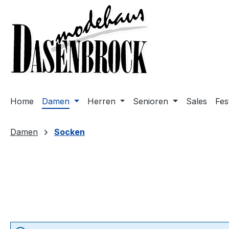
m Hauptinhalt springen
Zur Suche springen
Zur Hauptnavigation springen
Home
Damen
Herren
Senioren
Sales
Fes
Damen
Socken