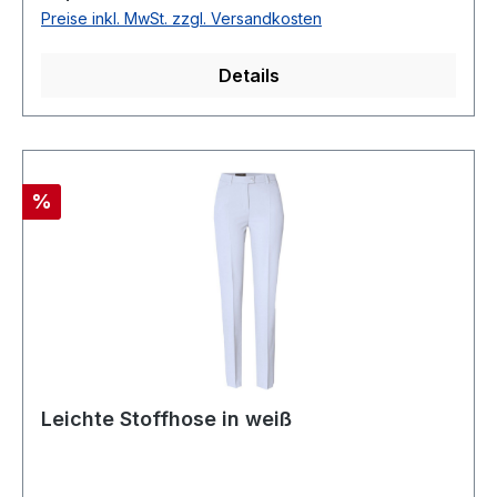
Nr.: 1840-21Farbe: 089
Preise inkl. MwSt. zzgl. Versandkosten
Details
Rabatt
%
Leichte Stoffhose in weiß