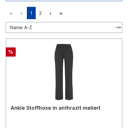
Seite
Seite
1
2
Rabatt
%
Ankle Stoffhose in anthrazit meliert