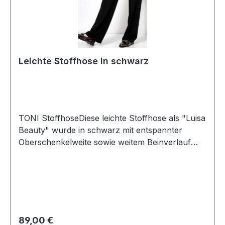
Leichte Stoffhose in schwarz
TONI StoffhoseDiese leichte Stoffhose als "Luisa
Beauty" wurde in schwarz mit entspannter
Oberschenkelweite sowie weitem Beinverlauf
und mittlerer Leibhöhe designt. Der bequeme
Gummibund verleiht dieser Hose zudem ein sehr
angenehmes Tragegefühl Farbe: SchwarzForm:
Luisa BeautyElastische
BundverarbeitungFußweite: Ca. 48 cm100 %
Polyester 30° waschbarArtikel Nr.: 82-03Modell
Regulärer Preis:
89,00 €