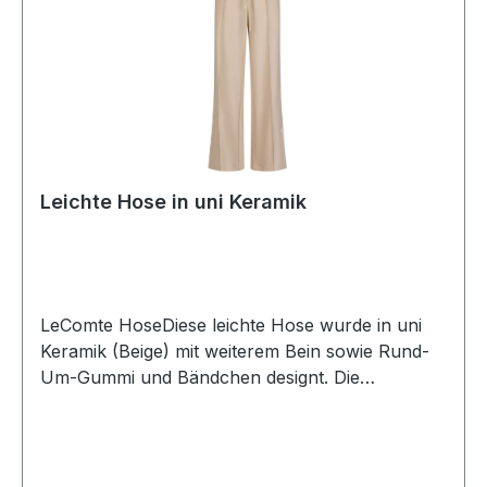
Leichte Hose in uni Keramik
LeComte HoseDiese leichte Hose wurde in uni
Keramik (Beige) mit weiterem Bein sowie Rund-
Um-Gummi und Bändchen designt. Die
Bügelfalte und die seitliche Ziernaht in Ecrue
verleiht dieser Hose einen edlen
TouchUVP=119,99 / UNSER PREIS=109,90Farbe:
Uni KeramikMit weiterem Bein und Ziernaht in