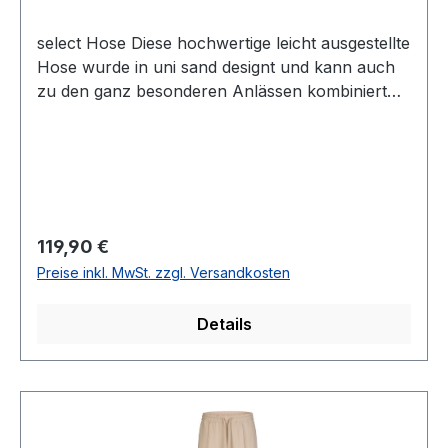
select Hose Diese hochwertige leicht ausgestellte
Hose wurde in uni sand designt und kann auch
zu den ganz besonderen Anlässen kombiniert
werdenUVP=129,90 / UNSER
PREIS=119,90Farbe: SandPassform:
GeradeReißverschluss seitlichLänge: Ca. 106 cm
bei Gr. 38Fußweite: Ca. 48 cm MICROFASER100
% Polyester30° waschbarModell Nr.: 8072
1213Farbe: 819
Regulärer Preis:
119,90 €
Preise inkl. MwSt. zzgl. Versandkosten
Details