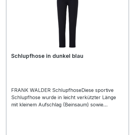
Schlupfhose in dunkel blau
FRANK WALDER SchlupfhoseDiese sportive
Schlupfhose wurde in leicht verkützter Länge
mit kleinem Aufschlag (Beinsaum) sowie
Eingrifftaschen und schmaler Silhouette (Slim
Legs) designt. Auch durch den elastischen Bund
machen Sie mit dieser Hose immer eine top
FigurUVP=99,95 / UNSER PREIS=89,90Farbe: