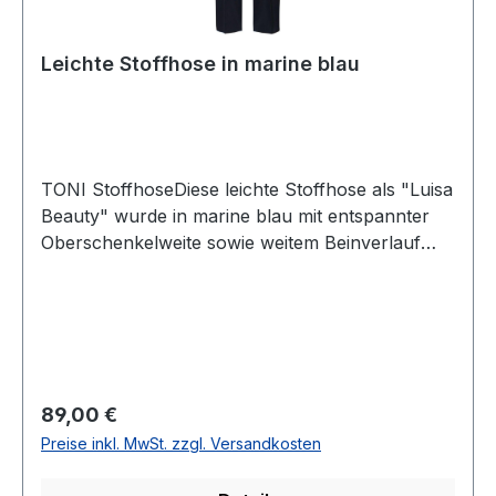
Leichte Stoffhose in marine blau
TONI StoffhoseDiese leichte Stoffhose als "Luisa
Beauty" wurde in marine blau mit entspannter
Oberschenkelweite sowie weitem Beinverlauf
und mittlerer Leibhöhe designt. Der bequeme
Gummibund verleiht dieser Hose zudem ein sehr
angenehmes Tragegefühl Farbe: Marine
BlauForm: Luisa BeautyElastische
BundverarbeitungFußweite: Ca. 48 cm100 %
Polyester 30° waschbarArtikel Nr.: 82-03Modell
Regulärer Preis:
89,00 €
Nr.: 1840-21Farbe: 059
Preise inkl. MwSt. zzgl. Versandkosten