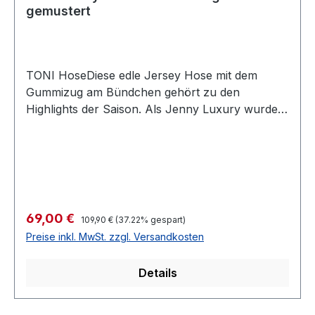
gemustert
TONI HoseDiese edle Jersey Hose mit dem
Gummizug am Bündchen gehört zu den
Highlights der Saison. Als Jenny Luxury wurde
diese Hose mit schmalen Oberschenkeln designt
und ist in schwarz-grau dezent gemustert immer
leicht kombinierbarFarbe: Schwarz-Grau mit
dezentem MusterForm: Jenny LuxuryElastische
BundverarbeitungSchmale
OberschenkelFussweite: 30 cm 57 % Polyester
Regulärer Preis:
Verkaufspreis:
69,00 €
109,90 €
(37.22% gespart)
30 % Viscose 11 % Polyamid 2 % Elasthan30°
Preise inkl. MwSt. zzgl. Versandkosten
waschbarModell Nr.: 1213-86Artikel Nr.: 67-
54Farbe: 084
Details