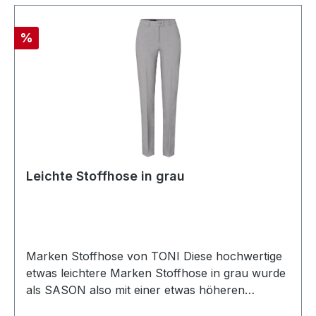
Rabatt
%
Leichte Stoffhose in grau
Marken Stoffhose von TONI Diese hochwertige
etwas leichtere Marken Stoffhose in grau wurde
als SASON also mit einer etwas höheren
Leibhöhe sowie mit komfortabler Taille und