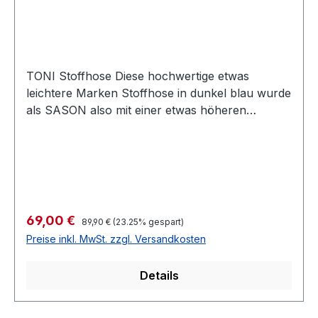
TONI Stoffhose Diese hochwertige etwas
leichtere Marken Stoffhose in dunkel blau wurde
als SASON also mit einer etwas höheren
Leibhöhe sowie mit komfortabler Taille und
schmaleren Oberschenkeln designt und
garantiert immer eine perfekte Passform Farbe:
Dunkel BlauForm: CS Slim Fit Elastische
BundverarbeitungSchrittlänge bei normaler
Größe: 82 cm Schrittlänge bei kurzer Größe: 75
Regulärer Preis:
Verkaufspreis:
69,00 €
89,90 €
(23.25% gespart)
cm Fussweite: 38 cm 75 % Polyester 20 %
Preise inkl. MwSt. zzgl. Versandkosten
Viscose 5 % ElasthanWaschbar 30° CArtikel Nr.:
41-01Modell Nr.: 1200
Details