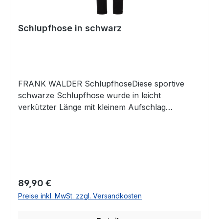
Schlupfhose in schwarz
FRANK WALDER SchlupfhoseDiese sportive
schwarze Schlupfhose wurde in leicht
verkützter Länge mit kleinem Aufschlag
(Beinsaum) sowie Eingrifftaschen und schmaler
Silhouette (Slim Legs) designt. Auch durch den
elastischen Bund machen Sie mit dieser Hose
immer eine top FigurUVP=99,95 / UNSER
PREIS=89,90Farbe: Uni SchwarzForm: MIAMit
elastischem BundMit EingrifftaschenFußweite: 32
Regulärer Preis:
89,90 €
cm mit kleinem Aufschlag100 % Polyester 30 °
Preise inkl. MwSt. zzgl. Versandkosten
waschbarModell Nr.: 722.610Farbe: 999