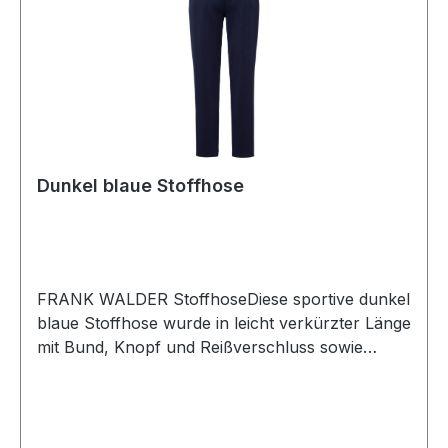
Dunkel blaue Stoffhose
FRANK WALDER StoffhoseDiese sportive dunkel
blaue Stoffhose wurde in leicht verkürzter Länge
mit Bund, Knopf und Reißverschluss sowie
rückwärtiger Passe und Gesäßtaschen versehen
und kann zu praktisch allen Gelegenheiten
getragen werdenUVP=99,99 / UNSER
PREIS=89,90Farbe: Uni dunkel BlauForm: