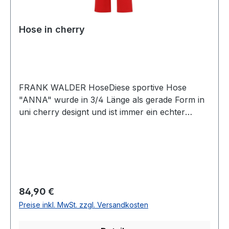
Hose in cherry
FRANK WALDER HoseDiese sportive Hose
"ANNA" wurde in 3/4 Länge als gerade Form in
uni cherry designt und ist immer ein echter
HinguckerUVP=89,95 / UNSER
PREIS=84,90Farbe: Uni CherryForm :
ANNAPassform: NormalFußweite: Leicht
ausgestellt30 ° waschbarModell Nr.: 203601-
000Farbe: 363
Regulärer Preis:
84,90 €
Preise inkl. MwSt. zzgl. Versandkosten