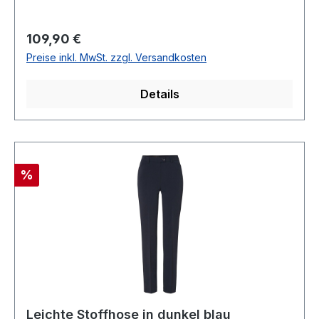
EcrueSTRETCHMit Bügelfalte55 % Viscose 37 %
Polyamid 8 % Elasthan30° waschbarModell Nr.:
Regulärer Preis:
109,90 €
56-611450Farbe: 6607
Preise inkl. MwSt. zzgl. Versandkosten
Details
Rabatt
%
Leichte Stoffhose in dunkel blau