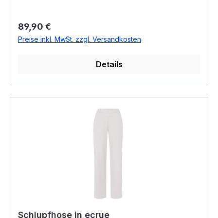
Uni dunkel BlauForm: MIAMit elastischem
BundMit EingrifftaschenFußweite: 32 cm mit
Regulärer Preis:
89,90 €
kleinem Aufschlag100 % Polyester 30 °
Preise inkl. MwSt. zzgl. Versandkosten
waschbarModell Nr.: 722.610Farbe: 598
Details
Schlupfhose in ecrue