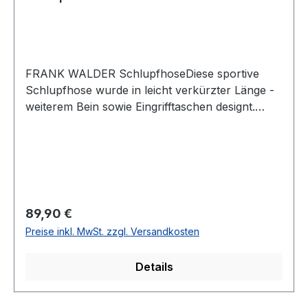
FRANK WALDER SchlupfhoseDiese sportive
Schlupfhose wurde in leicht verkürzter Länge -
weiterem Bein sowie Eingrifftaschen designt.
Auch durch den elastischen Bund machen Sie
mit dieser Hose immer eine top FigurUVP=99,95 /
UNSER PREIS=89,90Farbe: Uni OffwhiteMit
elastischem BundMit EingrifftaschenFußweite: 32
cm mit kleinem Aufschlag88 % Polyester 12 %
Elasthan30 ° waschbarModell Nr.:
Regulärer Preis:
89,90 €
715615Dessin/Farbe: 000/902
Preise inkl. MwSt. zzgl. Versandkosten
Details