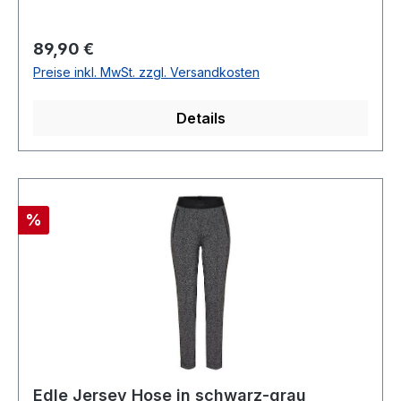
ANNAFußweite: 36 cm Schrittlänge: Ca. 73 cm
bei Gr. 40Mit BügelfalteMit Eingrifftaschen100 %
Regulärer Preis:
89,90 €
Polyester 30 ° waschbarModell Nr.:
Preise inkl. MwSt. zzgl. Versandkosten
713.601Farbe: 598
Details
Rabatt
%
Edle Jersey Hose in schwarz-grau