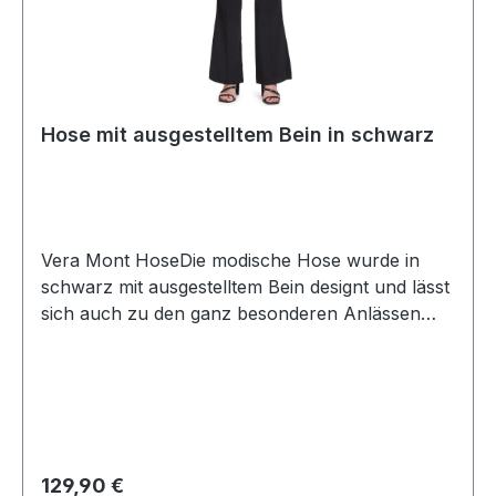
Hose mit ausgestelltem Bein in schwarz
Vera Mont HoseDie modische Hose wurde in
schwarz mit ausgestelltem Bein designt und lässt
sich auch zu den ganz besonderen Anlässen
kombinierenUVP=139,99 / UNSER
PREIS=129,90Farbe: SchwarzFußweite: Ca. 54
cm mit 25 cm SchlitzElastischer
BundInnenbeinlänge: Ca. 82 cm Taillenhöhe:
MittelVerschluss: Ohne86 % Polyester 14 %
ElasthanFutter: 100 % Polyester30°
Regulärer Preis:
129,90 €