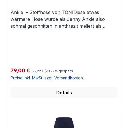
Ankle - Stoffhose von TONIDiese etwas
wärmere Hose wurde als Jenny Ankle also
schmal geschnitten in anthrazit meliert als
Kurzgröße in 7/8 Länge designt Farbe: Anthrazit
meliertJENNY ANKLEBund: Komfortbund
elastischSchrittlänge bei kurzer Größe: 73
cm Fußweite: 46 cm STRETCH65 % Viscose 30
% Polyamid 5% Elasthan30 ° waschbarArtikel
Nr.: 61-02Modell Nr.: 1213-61Farbe: 881
Regulärer Preis:
Verkaufspreis:
79,00 €
99,99 €
(20.99% gespart)
Preise inkl. MwSt. zzgl. Versandkosten
Details