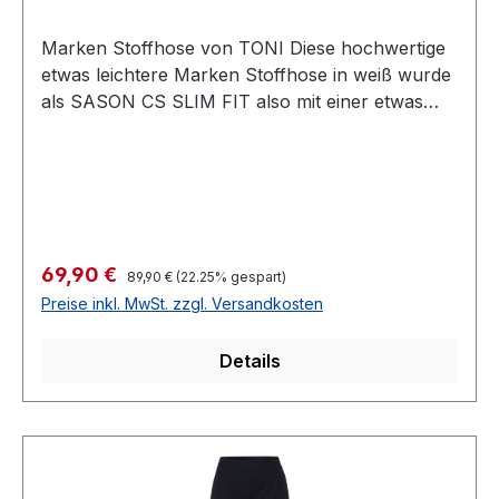
Marken Stoffhose von TONI Diese hochwertige
etwas leichtere Marken Stoffhose in weiß wurde
als SASON CS SLIM FIT also mit einer etwas
höheren Leibhöhe sowie mit komfortabler Taille
und schmaleren Oberschenkeln designt und
garantiert immer eine perfekte Passform Farbe:
WeißForm: CS Slim Fit Elastische
BundverarbeitungSchrittlänge bei normaler
Größe: 82 cm Schrittlänge bei kurzer Größe: 75
Regulärer Preis:
Verkaufspreis:
69,90 €
89,90 €
(22.25% gespart)
cm Fussweite: 38 cm 75 % Polyester 20 %
Preise inkl. MwSt. zzgl. Versandkosten
Viscose 5 % ElasthanWaschbar 30° CArtikel Nr.:
41-01Modell Nr.: 1200
Details