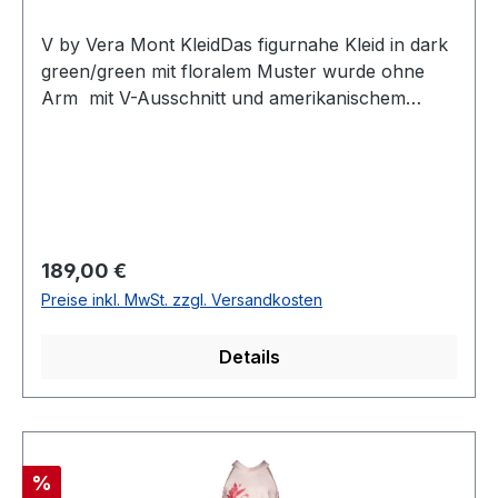
V by Vera Mont KleidDas figurnahe Kleid in dark
green/green mit floralem Muster wurde ohne
Arm mit V-Ausschnitt und amerikanischem
Ausschnitt designt. In midi lang kann dieses
Modell nicht nur zu den ganz besonderen
Anlässen getragen werdenUVP=199,90 / UNSER
PREIS=189,00Farbe: Dark
Green/GreenAmerikanischer Ausschnitt Ohne
ArmRückenteil mit RVLängeninfo:
Regulärer Preis:
189,00 €
MidiGesamtlänge: 120 cm bei Gr. 36Länge ab
Preise inkl. MwSt. zzgl. Versandkosten
Taille: 78 cm bei Gr. 36Passform:
FigurumspielendMaterial: Satin98 % Polyester 2
Details
% ElasthanFutter: 100 % PolyesterNicht
Trocknergeeignet - chemische ReinigungModell
Nr.: 3468/4055/5828
Rabatt
%