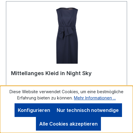
Mittellanges Kleid in Night Sky
Diese Website verwendet Cookies, um eine bestmögliche
Erfahrung bieten zu können.
Mehr Informationen ...
Vera Mont KleidDieses mittellange Kleid wurde
Konfigurieren
Nur technisch notwendige
ohne Arm sowie mit Raffung und Schluppe in
night sky (dunkell blau) designt und ist auch für
Alle Cookies akzeptieren
die besonderen Anlässe top geeignetUVP=179,90