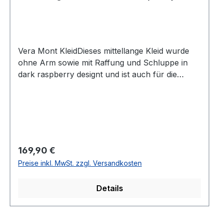
Vera Mont KleidDieses mittellange Kleid wurde
ohne Arm sowie mit Raffung und Schluppe in
dark raspberry designt und ist auch für die
besonderen Anlässe top geeignetUVP=179,90 /
UNSER PREIS=169,90Farbe: Dark
RaspberryRunder AusschnittOhne
ArmGesamtlänge: 100 cmLänge ab Taille: 58
cmMit Rücken R-V95 % Polyester 5 %
ElasthanFutter: 100 % Polyester 30°
Regulärer Preis:
169,90 €
waschbarModell Nr.: 5193/4467Farbe: 4259
Preise inkl. MwSt. zzgl. Versandkosten
Details