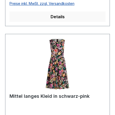
geschnitten Gesamtlänge: Ca. 120 cmLänge ab
Preise inkl. MwSt. zzgl. Versandkosten
Taille: 78 cmMit R-VUnterfüttert100 %
PolyesterFutter: 100 % PolyesterHandwäsche
Details
mit Feinwaschmittel empfohlenModell Nr.:
4881/4068/4810
Mittel langes Kleid in schwarz-pink