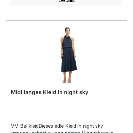
Details
Satin98 % Polyester 2 % ElasthanFutter: 100 %
PolyesterNicht Trocknergeeignet - chemische
ReinigungModell Nr.: 0302/4003/5605
Midi langes Kleid in night sky
VM BallkleidDieses edle Kleid in night sky