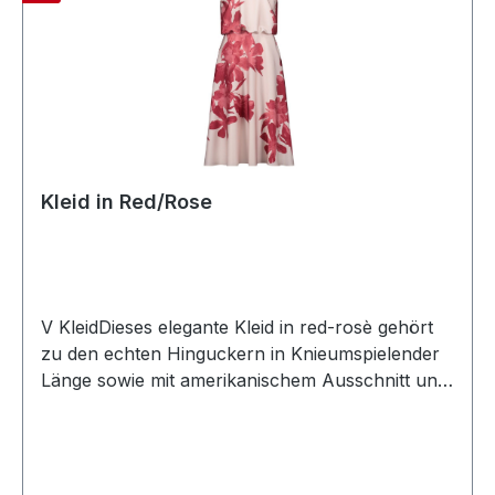
Kleid in Red/Rose
V KleidDieses elegante Kleid in red-rosè gehört
zu den echten Hinguckern in Knieumspielender
Länge sowie mit amerikanischem Ausschnitt und
Neckholder. Auch der leicht glänzende Satin
Stoff verleiht diesem Modell mit seitlichen
Taschen etwas besonderesFarbe:
Redl/RosèAmerikanischer AusschnittMit