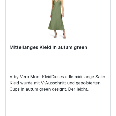
Mittellanges Kleid in autum green
V by Vera Mont KleidDieses edle midi lange Satin
Kleid wurde mit V-Ausschnitt und gepolsterten
Cups in autum green designt. Der leicht
schwingende Rockteil sowie der dezent Glanz
macht dieses Kleid zum Allrounder für fast alle
GelegenheitenUVP=179,99 / UNSER
PREIS=169,00Farbe: Autum GreenV-