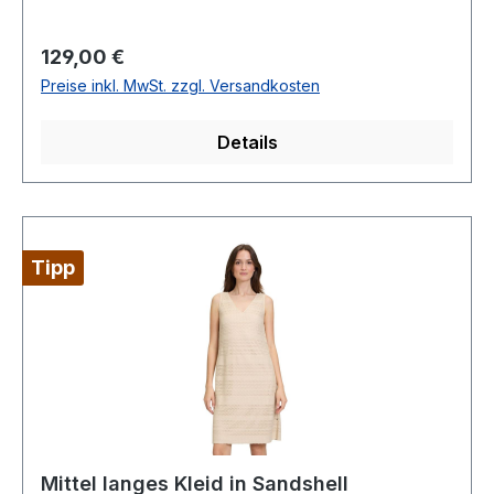
AusschnittOhne ArmRückenteil normal hoch
geschnittenOhne VerschlussGesamtlänge: 98
Regulärer Preis:
129,00 €
cmLänge ab Taille: 56 cm Taschen:
Preise inkl. MwSt. zzgl. Versandkosten
NahttaschenMaterial: 100 % PolyesterModell.
6593/4221Farbe: 5486
Details
Tipp
Mittel langes Kleid in Sandshell