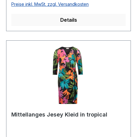
hoch geschnitten mit R-VLänge ab Taille: 58
Preise inkl. MwSt. zzgl. Versandkosten
cmGesamtlänge: ca. 175 cmModell Nr.:
0434/4801Farbe: 5810
Details
Mittellanges Jesey Kleid in tropical