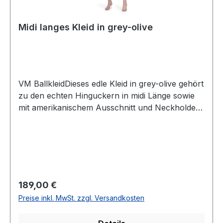
Midi langes Kleid in grey-olive
VM BallkleidDieses edle Kleid in grey-olive gehört
zu den echten Hinguckern in midi Länge sowie
mit amerikanischem Ausschnitt und Neckholder.
Auch der leicht glänzende Satin Stoff verleiht
diesem Modell das besondere etwasUVP=199,90
/ UNSER PREIS=189,90Farbe: Grey-
OliveAmerikanischer AusschnittMit
NeckholderOhne ArmRückenteil mit V-
Ausschnitt - Schluppe und R-VLängeninfo:
Regulärer Preis:
189,00 €
MidiGesamtlänge: 120 cm bei Gr. 36Länge ab
Preise inkl. MwSt. zzgl. Versandkosten
Taille: 78 cm bei Gr. 36Mit seitlichen
TaschenPassform: FigurumspielendMaterial: