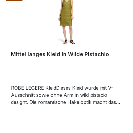
Mittel langes Kleid in Wilde Pistachio
ROBE LEGERE KleidDieses Kleid wurde mit V-
Ausschnitt sowie ohne Arm in wild pistacio
designt. Die romantische Häkeloptik macht das
leicht ausgestellte und knielange Modell mit
seitlichen Taschen zum Allrounder für viele
AnlässeUVP=139,99 / UNSER
PREIS=129,00Farbe: Wild PistachioV-