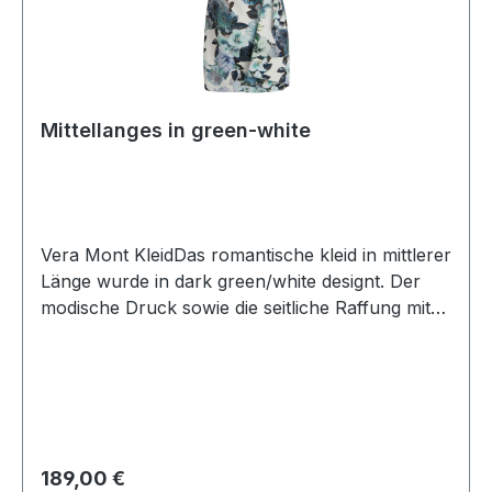
Mittellanges in green-white
Vera Mont KleidDas romantische kleid in mittlerer
Länge wurde in dark green/white designt. Der
modische Druck sowie die seitliche Raffung mit
Schluppe macht das Modell zum echten
Allrounder für viele und auch ganz besondere
AnlässeUVP=199,99 / UNSER
PREIS=189,00Farbe: Dark Green/WhiteRunder
Ausschnitt Ohne ArmPassform:
SchwingendQualität: JerseyRückenteil normal
Regulärer Preis:
189,00 €