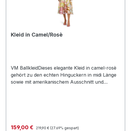
Kleid in Camel/Rosè
VM BallkleidDieses elegante Kleid in camel-rosè
gehört zu den echten Hinguckern in midi Länge
sowie mit amerikanischem Ausschnitt und
Neckholder. Auch der leicht glänzende Satin
Stoff verleiht diesem Modell mit seitlichen
Taschen etwas besonderesFarbe:
Camel/RosèAmerikanischer AusschnittMit
NeckholderOhne ArmRückenteil mit V-
Ausschnitt - Schluppe und R-VLängeninfo:
Regulärer Preis:
Verkaufspreis:
159,00 €
219,90 €
(27.69% gespart)