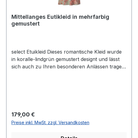
Mittellanges Eutikleid in mehrfarbig
gemustert
select Etuikleid Dieses romantische Kleid wurde
in koralle-lindgrün gemustert designt und lässt
sich auch zu Ihren besonderen Anlässen tragen.
Der geraffte runde Ausschnitt verleiht diesem
Kleid in mittlerer Länge sowie ohne Arm einen
zusätzlichen TouchUVP=189,90 / UNSER
PREIS=179,00Farbe: Koralle-Lindgrün
gemustertRunder Ausschnitt geschmückt und
gerafftLänge: MittellangUnterfüttertRückenteil mit
Regulärer Preis:
179,00 €
V-Ausschnitt und R-V100 % Polyester30 °
Preise inkl. MwSt. zzgl. Versandkosten
waschbarModell Nr.: 1003 7560Farbe: 2166