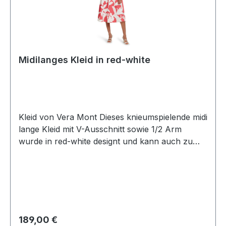
Midilanges Kleid in red-white
Kleid von Vera Mont Dieses knieumspielende midi
lange Kleid mit V-Ausschnitt sowie 1/2 Arm
wurde in red-white designt und kann auch zu
den besonderen Anlässen getragen werden. Die
interessante Rücken Optik macht das Kleid zum
echten HinguckerUVP=199,99 / UNSER
PREIS=189,00Farbe: Red-White mit DruckV-
AusschnittPassform: Ausgestellt1/2
ArmRückenteil normal hoch
Regulärer Preis:
189,00 €