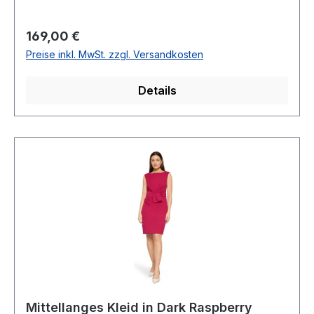
AusschnittPassform: Figur umspielendOhne
ArmRückenteil mit V-AusschnittGesamtlänge: Ca.
Regulärer Preis:
169,00 €
130 cmLänge ab Taille: 88 cmUnterfüttert100 %
Preise inkl. MwSt. zzgl. Versandkosten
Polyester Futter: 100 % PolyesterHandwäsche
mit Feinwaschmittel empfohlenModell Nr.:
Details
3542/4262/5602
Mittellanges Kleid in Dark Raspberry