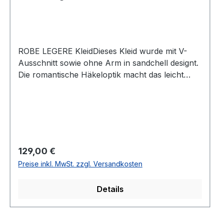
ROBE LEGERE KleidDieses Kleid wurde mit V-
Ausschnitt sowie ohne Arm in sandchell designt.
Die romantische Häkeloptik macht das leicht
ausgestellte und knielange Modell mit seitlichen
Taschen zum Allrounder für viele
AnlässeUVP=139,99 / UNSER
PREIS=129,00Farbe: SandshellV-AusschnittOhne
ArmRückenteil normal hoch geschnittenOhne
VerschlussGesamtlänge: 98 cmLänge ab Taille:
Regulärer Preis:
129,00 €
56 cm Taschen: NahttaschenMaterial: 100 %
Preise inkl. MwSt. zzgl. Versandkosten
PolyesterModell. 6593/4221Farbe: 1076
Details