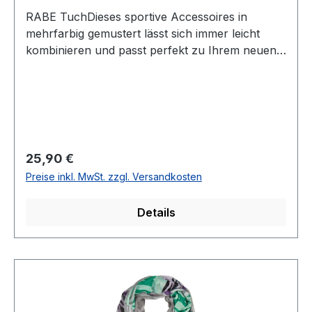
RABE TuchDieses sportive Accessoires in
mehrfarbig gemustert lässt sich immer leicht
kombinieren und passt perfekt zu Ihrem neuen
RABE OutfittUVP=29,95 / UNSER
PREIS=25,90Farbe: Mehrfarbig gemustertCa.
60X200 cm100 % Polyester30 °
waschbar Modell Nr.: 49-121940
Regulärer Preis:
25,90 €
Preise inkl. MwSt. zzgl. Versandkosten
Details