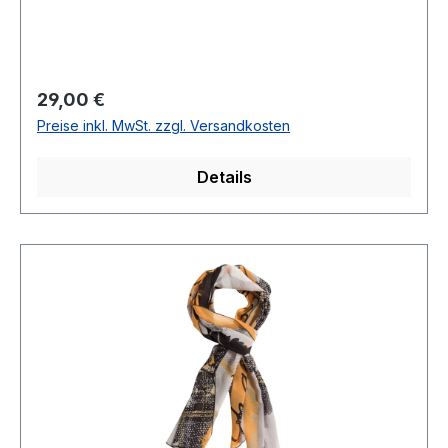
Polyester30 ° waschbar Modell Nr.: 47-113945
Regulärer Preis:
29,00 €
Preise inkl. MwSt. zzgl. Versandkosten
Details