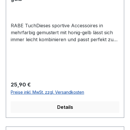
RABE TuchDieses sportive Accessoires in
mehrfarbig gemustert mit honig-gelb lässt sich
immer leicht kombinieren und passt perfekt zu
Ihrem neuen RABE OutfittUVP=29,95 / UNSER
PREIS=25,90Farbe: Mehrfarbig gemustert mit
honig-gelb100 % Polyester30 ° waschbar Modell
Nr.: 51-221940Farbe: 1099
Regulärer Preis:
25,90 €
Preise inkl. MwSt. zzgl. Versandkosten
Details