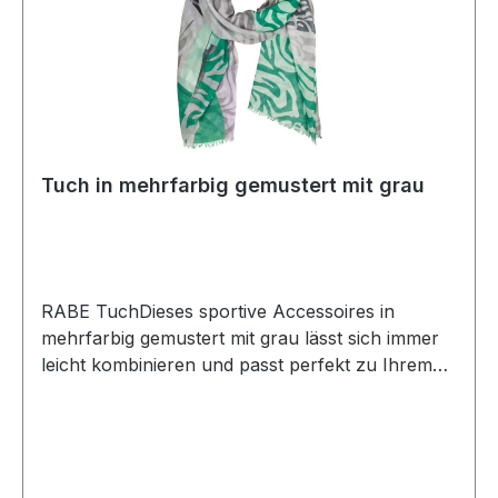
Tuch in mehrfarbig gemustert mit grau
RABE TuchDieses sportive Accessoires in
mehrfarbig gemustert mit grau lässt sich immer
leicht kombinieren und passt perfekt zu Ihrem
neuen RABE OutfittUVP=29,95 / UNSER
PREIS=25,90Farbe: Mehrfarbig gemustert mit
grau100 % Polyester30 ° waschbar Modell
Nr.: 51-124940Farbe: 1427