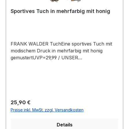
Sportives Tuch in mehrfarbig mit honig
FRANK WALDER TuchEine sportives Tuch mit
modischem Druck in mehrfarbig mit honig
gemustertUVP=29,99 / UNSER
PREIS=27,90Farbe: Mehrfarbig mit Honig
gemustert 100 % Polyester30° waschbar Modell
Nr.: 309.770
Regulärer Preis:
25,90 €
Preise inkl. MwSt. zzgl. Versandkosten
Details