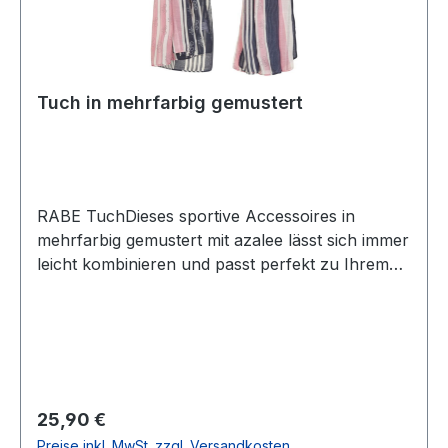
Tuch in mehrfarbig gemustert
RABE TuchDieses sportive Accessoires in
mehrfarbig gemustert mit azalee lässt sich immer
leicht kombinieren und passt perfekt zu Ihrem
neuen RABE OutfittUVP=29,95 / UNSER
PREIS=25,90Farbe: Mehrfarbig gemustert mit
AzaleeCa. 40 X 200 cm100 % Polyester30 °
waschbar Modell Nr.: 48-124950
Regulärer Preis:
25,90 €
Preise inkl. MwSt. zzgl. Versandkosten