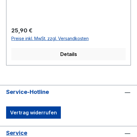
gemustert mit Farn100 % Polyester30 °
waschbar Modell Nr.: 55-223943Farbe: 5374
Regulärer Preis:
25,90 €
Preise inkl. MwSt. zzgl. Versandkosten
Details
Service-Hotline
Vertrag widerrufen
Service