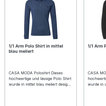
1/1 Arm Polo Shirt in mittel
1/1 Arm 
blau meliert
CASA MODA Poloshirt Dieses
CASA MOD
hochwertige und lässige Polo Shirt
hochwerti
wurde in mittel blau meliert designt.
wurde in u
in CASUAL FIT also normal
CASUAL F
geschnitten gefertigt lässt sich
geschnitte
dieses Shirt immer einfach
dieses Shi