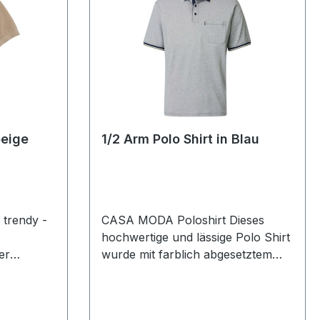
beige
1/2 Arm Polo Shirt in Blau
 trendy -
CASA MODA Poloshirt Dieses
hochwertige und lässige Polo Shirt
er
wurde mit farblich abgesetztem
nd
Kragen in Blau sowie modischem
mfeste
Minimal-Print designt. Normal
omfort
geschnitten und aus 100 %