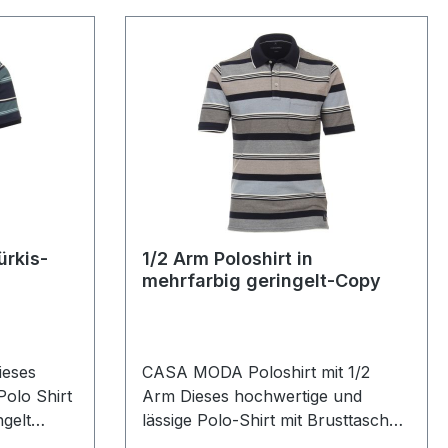
ürkis-
1/2 Arm Poloshirt in
mehrfarbig geringelt-Copy
ieses
CASA MODA Poloshirt mit 1/2
Polo Shirt
Arm Dieses hochwertige und
ngelt
lässige Polo-Shirt mit Brusttasche
en mit
aus 100 % Baumwolle wurde in