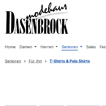
m Hauptinhalt springen
Zur Suche springen
Zur Hauptnavigation springen
Home
Damen
Herren
Senioren
Sales
Fes
Senioren
Für Ihn
T-Shirts & Polo Shirts