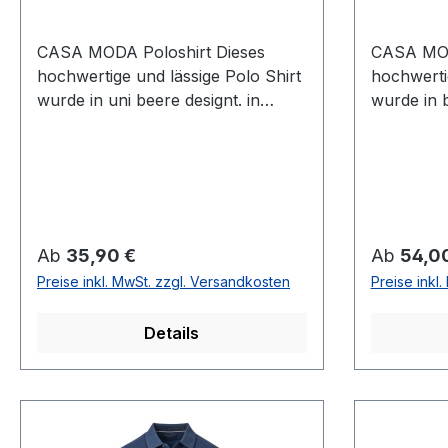
CASA MODA Poloshirt Dieses
CASA MOD
hochwertige und lässige Polo Shirt
hochwerti
wurde in uni beere designt. in
wurde in b
CASUAL FIT also normal
in CASUAL
geschnitten gefertigt lässt sich
geschnitte
dieses Shirt immer einfach
dieses Shi
kombinierenUVP=39,99 / UNSER
kombinie
PREIS=35,90Farbe: Uni
PREIS=54
BeerePassform: CASUAL fit
Übergröß
Regulärer Preis:
Regulärer
Ab
35,90 €
Ab
54,0
(normal geschnitten) Armlänge:
meliertPa
Preise inkl. MwSt. zzgl. Versandkosten
Preise inkl
1/1Mit 3 -Knopf VerschlussMit
(normal g
Brusttasche95 % Baumwolle 5 %
1/1Mit 3 
Details
Elasthan30° waschbar Modell Nr.:
Brusttas
423964300Farbe: 415
Polyester
40347800