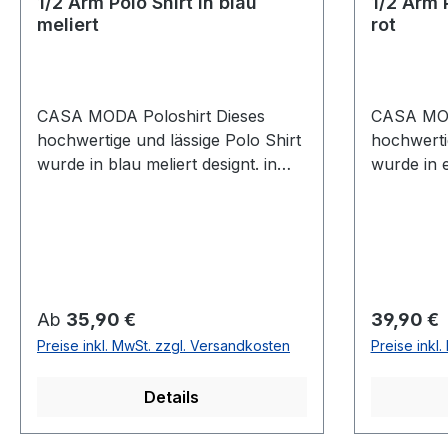
1/2 Arm Polo Shirt in blau
1/2 Arm 
meliert
rot
CASA MODA Poloshirt Dieses
CASA MOD
hochwertige und lässige Polo Shirt
hochwerti
wurde in blau meliert designt. in
wurde in 
CASUAL FIT also normal
designt. 
geschnitten lässt sich dieses Shirt
normal ges
immer einfach
dieses Shi
kombinierenUVP=39,99 / UNSER
kombinie
PREIS=35,90 (ohne
PREIS=35
Übergröße)Farbe: Blau
Übergröße
Regulärer Preis:
Regulärer
Ab
35,90 €
39,90 €
meliertPassform: CASUAL fit
meliertPa
Preise inkl. MwSt. zzgl. Versandkosten
Preise inkl
(normal geschnitten) 1/2 ArmMit
(normal g
Knopfleiste95 % Baumwolle 5 %
Knopfleis
Details
Elasthan30° waschbar Modell
Elasthan3
Nr.:004470/108
004470Fa