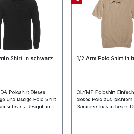
Polo Shirt in schwarz
1/2 Arm Polo Shirt in 
A Poloshirt Dieses
OLYMP Poloshirt Einfach
ge und lässige Polo Shirt
dieses Polo aus leichtem
ni schwarz designt. in
Sommerstrick in beige. D
IT also normal
Material-Mix aus Hanf u
n gefertigt lässt sich
Baumwolle sowie das for
rt immer einfach
Bündchen für Sitz und K