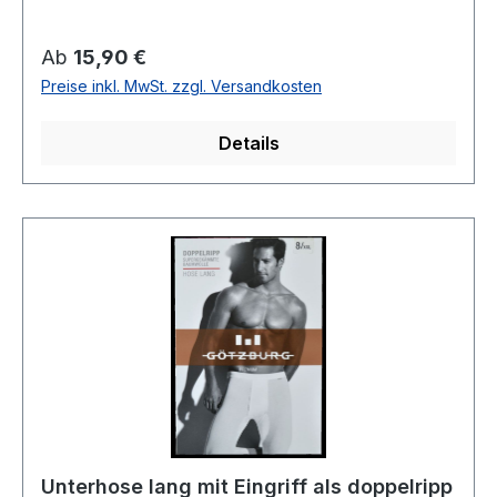
Artikel ist aus hygienischen Gründen von
Umtausch und Reklamation
Regulärer Preis:
Ab
15,90 €
ausgenommenFarbe: WeißFeinrippMit
Preise inkl. MwSt. zzgl. Versandkosten
EingriffWeichgummibund mit
KnopflochDoppelsitz & Schrittverstärkung für
Details
optimalen TragekomfortTrocknergeeignet100 %
Baumwolle KochfestArtikel Nr. 64-1112
Unterhose lang mit Eingriff als doppelripp