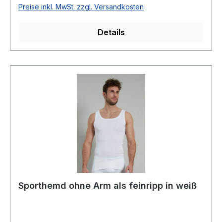
WeißFeinrippMit EingriffWeichgummibund mit
Preise inkl. MwSt. zzgl. Versandkosten
KnopflochDoppelsitz & Schrittverstärkung für
optimalen TragekomfortTrocknergeeignet100 %
Details
Baumwolle KochfestArtikel Nr. 64-1111
Sporthemd ohne Arm als feinripp in weiß