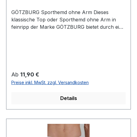
GÖTZBURG Sporthemd ohne Arm Dieses
klassische Top oder Sporthemd ohne Arm in
feinripp der Marke GÖTZBURG bietet durch ein
besonderes Wirkverfahren mit dem
supergekämmten Garn eine spürbar erstklassige
Qualität UVP=12,99 / UNSER PREIS=11,90 (ohne
Übergröße)Farbe:
WeißRundhalsFeinrippTrocknergeeignet100 %
Baumwolle KochfestArtikel Nr.: 641133
Regulärer Preis:
Ab
11,90 €
Preise inkl. MwSt. zzgl. Versandkosten
Details