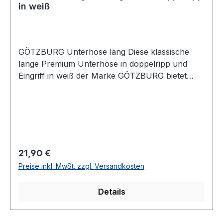
in weiß
GÖTZBURG Unterhose lang Diese klassische
lange Premium Unterhose in doppelripp und
Eingriff in weiß der Marke GÖTZBURG bietet
durch ein besonderes Wirkverfahren mit dem
supergekämmten Garn eine spürbar erstklassige
Qualität mit Softbund und EingriffUVP=22,99 /
UNSER PREIS=21,90 (ohne Übergröße)Dieser
Artikel ist aus Hygienischen Gründen von
Umtausch und Rücksendung
Regulärer Preis:
21,90 €
ausgeschlossenFarbe: WeißMit
Preise inkl. MwSt. zzgl. Versandkosten
EingriffDoppelrippWeichgummibund mit
KnopflochDoppelsitz & Schrittverstärkung für
Details
optimalen TragekomfortTrocknergeeignet100 %
Baumwolle KochfestArtikel Nr. 64-2013