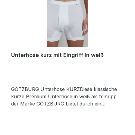
Unterhose kurz mit Eingriff in weiß
GÖTZBURG Unterhose KURZDiese klassische
kurze Premium Unterhose in weiß als feinripp
der Marke GÖTZBURG bietet durch ein
besonderes Wirkverfahren mit dem
supergekämmten Garn eine spürbar erstklassige
Qualität mit Softbund und EingriffUVP=16,99 /
UNSER PREIS=15,90 (ohne Übergröße)Dieser