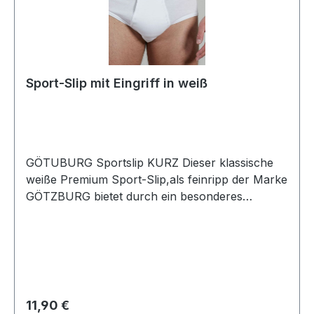
Sport-Slip mit Eingriff in weiß
GÖTUBURG Sportslip KURZ Dieser klassische
weiße Premium Sport-Slip,als feinripp der Marke
GÖTZBURG bietet durch ein besonderes
Wirkverfahren mit dem supergekämmten Garn
eine spürbar erstklassige Qualität mit Softbund
und EingriffUVP=12,99 / UNSER PREIS=11,90
(ohne Übergröße)Dieser Artikel ist aus
hygienischen Gründen von Umtausch und
Rücksendung ausgeschlossenFarbe:
Regulärer Preis:
11,90 €