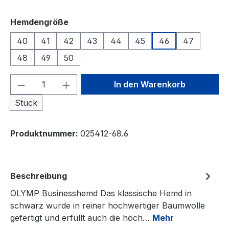
auswählen
Hemdengröße
40
41
42
43
44
45
46
47
48
49
50
Produkt Anzahl: Gib den gewünschten We
In den Warenkorb
Stück
Produktnummer:
025412-68.6
Beschreibung
OLYMP Businesshemd Das klassische Hemd in
schwarz wurde in reiner hochwertiger Baumwolle
gefertigt und erfüllt auch die höch…
Mehr