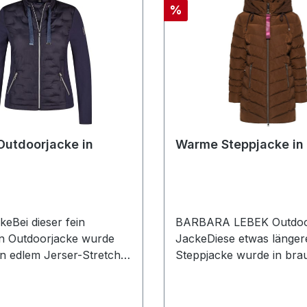
Rabatt
%
Outdoorjacke in
Warme Steppjacke in
eBei dieser fein
BARBARA LEBEK Outdo
n Outdoorjacke wurde
JackeDiese etwas länger
in edlem Jerser-Stretch
Steppjacke wurde in bra
. Hochgeschlossen mit
extra warmer Füllung des
n und R-V verleihen
ist einfach perfekt für die
beiden Bändchen dieser
JahreszeitFarbe: