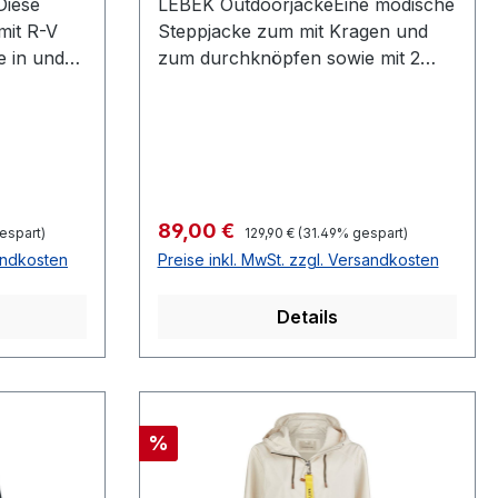
iese
LEBEK OutdoorjackeEine modische
mit R-V
Steppjacke zum mit Kragen und
 in und
zum durchknöpfen sowie mit 2
lt als
aufgesetzten Taschen in hell
mintFarbe: MintMit
chwarz2
KragenGestepptVariante:
d 1
Durchgeknöpft100 % Polyester30
6 cm bei
° waschbarModell N.:
50560062Farbe: 610
Regulärer Preis:
Verkaufspreis:
89,00 €
espart)
129,90 €
(31.49% gespart)
ster 30 °
sandkosten
Preise inkl. MwSt. zzgl. Versandkosten
Details
Rabatt
%