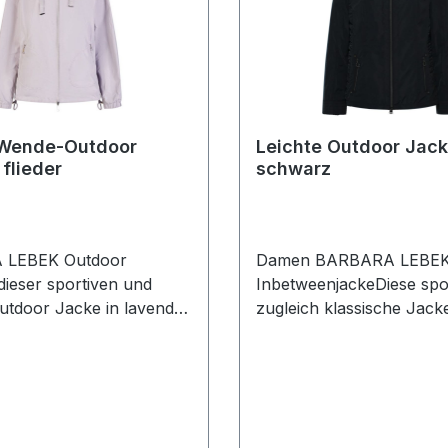
 Wende-Outdoor
Leichte Outdoor Jack
 flieder
schwarz
 LEBEK Outdoor
Damen BARBARA LEBE
dieser sportiven und
InbetweenjackeDiese spo
Outdoor Jacke in lavender
zugleich klassische Jack
mit Kapuze sind sie immer
uni schwarz sowie R-V u
schützt. Mit vielen
seitlichzen Taschen desig
ten Details wie dem
immer zu fast allen Änlä
-V versehen ist dieses
tragbarFarbe: SchwarzQua
n echter
Microfaser Variante: 2 -