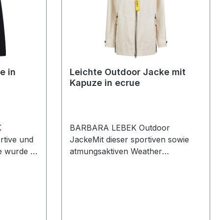
e in
Leichte Outdoor Jacke mit
Kapuze in ecrue
K
BARBARA LEBEK Outdoor
rtive und
JackeMit dieser sportiven sowie
e wurde in
atmungsaktiven Weather
nd zwei
Protection Outdoor Jacke in ecrue
nt und ist
mit abnehmbarer Kapuze sind sie
ssen
immer bestens geschützt. Mit
lität:
vielen interessanten Details
Wege R-V2
versehen ist dieses Modell ein