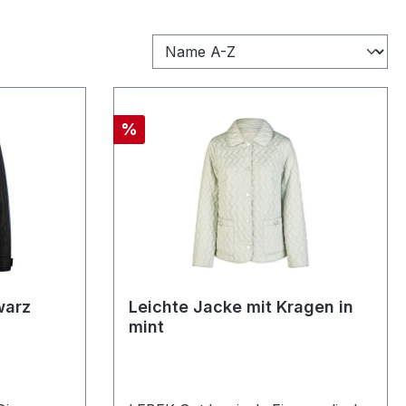
Rabatt
%
warz
Leichte Jacke mit Kragen in
mint