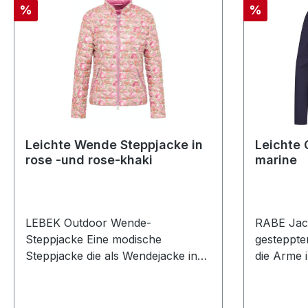
° waschbarModell Nr.:
Rabatt
Rabatt
%
%
50370062Farbe: 122
Leichte Wende Steppjacke in
Leichte 
rose -und rose-khaki
marine
LEBEK Outdoor Wende-
RABE Jack
Steppjacke Eine modische
gesteppte
Steppjacke die als Wendejacke in
die Arme 
DOWN OPTIC designt wurde. Ob in
gefertigt
uni rose oder rose-khaki-sand
Stehkrage
gewendet lässt sich diese Jacke
auch die 