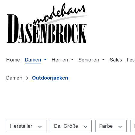
m Hauptinhalt springen
Zur Suche springen
Zur Hauptnavigation springen
Home
Damen
Herren
Senioren
Sales
Fes
Damen
Outdoorjacken
Hersteller
Da.-Größe
Farbe