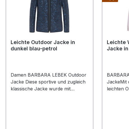
Leichte Outdoor Jacke in
Leichte
dunkel blau-petrol
Jacke in
Damen BARBARA LEBEK Outdoor
BARBARA
Jacke Diese sportive und zugleich
JackeMit 
klassische Jacke wurde mit
leichten 
Ausbrenner - Optik in dunkel blau
(flieder) 
- petrol gefertigt. Mit 2 -Wege R-V
bestens ge
sowie den zwei seitlichen Taschen
interessan
mit Patte lässt sich diese Jacke
Kontrast R
immer leicht kombinierenFarbe:
Modell ei