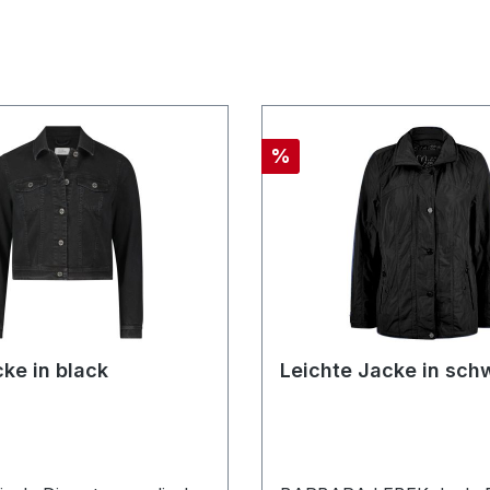
Rabatt
%
ke in black
Leichte Jacke in sch