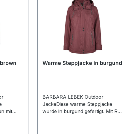
 brown
Warme Steppjacke in burgund
or
BARBARA LEBEK Outdoor
e
JackeDiese warme Steppjacke
un mit
wurde in burgund gefertigt. Mit R-V
ignt und
und Druckknöpfen ausgerüstet
 kalte
lässt sich bei dieser Jacke auch die
Kapuze leicht