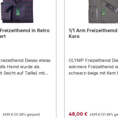
1/1 Arm Freizeithemd mit mini
ert
Karo
eizeithemd Dieses etwas
OLYMP Freizeithemd Die
edle Hemd wurde als
wärmere Freizeithemd w
 (leicht auf Taillie) mit
schwarz-beige mit Kent
own Kragen in Retro
designt. Als modern fit /
t erfüllt auch höchste
schmaler geschnitten so
e an Qualität und
GREEN CHOICE (Nachha
ungTaillenweiten:
Materialien und umweltf
06 cm 41/42=112 cm
hergestellt) lässt sich di
22 cm 45/46=130
Hemd immer leicht
Regulärer Preis:
Regulärer Preis:
preis:
Verkaufspreis:
€
48,00 €
69,95 €
(31.38% gespart)
69,95 €
(31.38% ge
N CHOICE / Nachhaltige
kombinierenTaillenweite