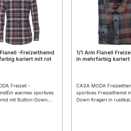
 Flanell -Freizeithemd
1/1 Arm Flanell Freiz
arbig kariert mit rot
in mehrfarbig kariert
A Freizeit -
CASA MODA Freizeithem
emdEin warmes sportives
sportives Freizeithemd m
hemd mit Button-Down
Down Kragen in rustikal
nd trendigem Blockkaro
mehrfarbig
TAILLENWEITEN: M=110
kariertTAILLENWEITEN:
8 cm XL=128 cm
XL=128 cm XXL=140 c
 cm Farbe: Mehrfarbig
Mehrfarbig kariertKrage