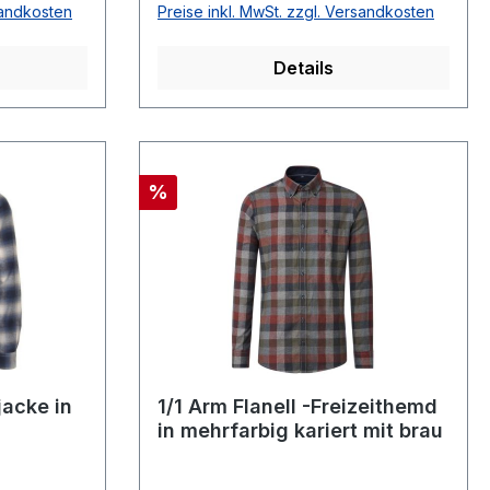
sandkosten
Preise inkl. MwSt. zzgl. Versandkosten
12 cm
(auf Taillie)Armlänge: 64 cmOhne
130 cm
Brusttasche100 % Baumwolle40 °
Details
ni Karo in
waschbar Modell Nr. 3584/84/28
HOICE /
 und
odern fit
Rabatt
%
nge: 64
0 %
r Modell
jacke in
1/1 Arm Flanell -Freizeithemd
in mehrfarbig kariert mit brau