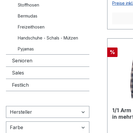
Preise ink
Stoffhosen
Material
hergestel
Bermudas
Blau Ret
Freizeithosen
Button-D
Taillie)A
Handschuhe - Schals - Mützen
Brusttas
waschbar
Pyjamas
Rabatt
%
Senioren
Sales
Festlich
1/1 Arm
Hersteller
in mehrf
Farbe