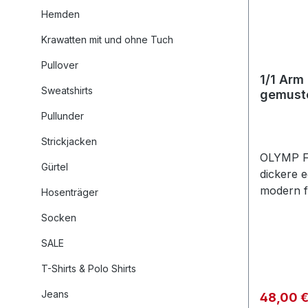
Hemden
Krawatten mit und ohne Tuch
Pullover
1/1 Arm Freizeithemd in Retro
Sweatshirts
gemust
Pullunder
Strickjacken
OLYMP Fr
Gürtel
dickere 
modern fit
Hosenträger
Button-D
Socken
gemuster
Ansprüch
SALE
Verarbeit
T-Shirts & Polo Shirts
39/40=1
43/44=1
Jeans
Verkaufs
48,00 
cm GREE