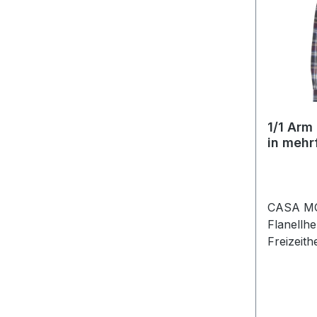
1/1 Arm
in mehrf
CASA MOD
Flanellh
Freizeit
Kragen u
mit rot
cm L=11
XXL=140