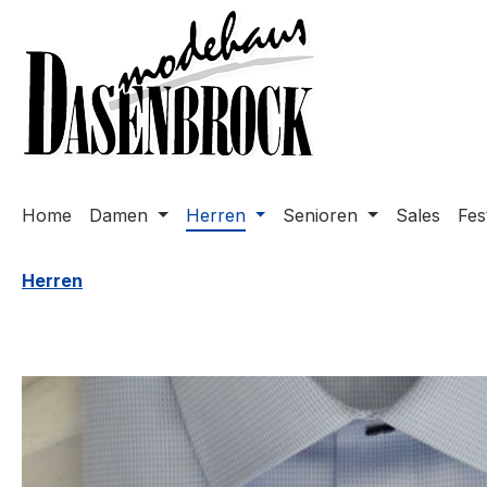
m Hauptinhalt springen
Zur Suche springen
Zur Hauptnavigation springen
Home
Damen
Herren
Senioren
Sales
Fes
Herren