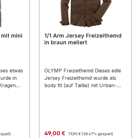
1/1 Arm Jersey Freizeithemd
in braun meliert
ses etwas
OLYMP Freizeithemd Dieses edle
urde in
Jersey Freizeithemd wurde als
 Kragen
body fit (auf Taillie) mit Urban-
 also etwas
Kent Kragen in braun meliert
wie
designt und erfüllt auch höchste
ltige
Ansprüche an Qualität und
reundlich
VerarbeitungTaillenweiten: M=98
eses edle
cm L=104 cm XL=112 cm
XXL=120 cm Farbe: Braun
Regulärer Preis:
Verkaufspreis:
49,00 €
spart)
79,90 €
(38.67% gespart)
n:
meliertKragen: Urban-Kentbody fit