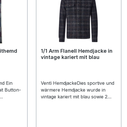
eithemd
1/1 Arm Flanell Hemdjacke in
vintage kariert mit blau
d Ein
Ventì HemdjackeDies sportive und
it Button-
wärmere Hemdjacke wurde in
vintage kariert mit blau sowie 2
aufgesetzen Taschen und Kent
 L=118 cm
Kragen designt. Lässig kombiniert
m Farbe:
mit Jeans oder Chinoist dieses
n: Button-
Hemd ein echter