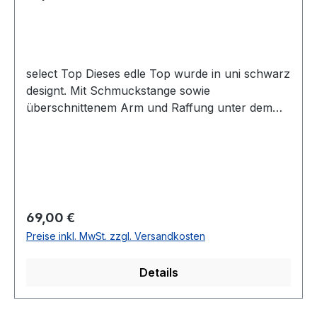
select Top Dieses edle Top wurde in uni schwarz
designt. Mit Schmuckstange sowie
überschnittenem Arm und Raffung unter dem
runden Ausschnitt lässt sich dieses Modell mit
leichtem Glanz auch zu den besonderen
Anlässen prima kombinierenFarbe:
SchwarzRunder AusschnittLeicht überschnittene
ArmLänge: Ca. 57 cm bei Gr. 42SATIN30°
waschbar95 % Polyester 5 % ElasthanModell
Regulärer Preis:
69,00 €
Nr.: 61437434Farbe: 93
Preise inkl. MwSt. zzgl. Versandkosten
Details