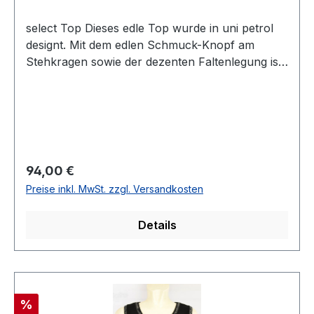
select Top Dieses edle Top wurde in uni petrol
designt. Mit dem edlen Schmuck-Knopf am
Stehkragen sowie der dezenten Faltenlegung ist
dieses matt glänzende Top mit 1/2 Arm ein
echter Hingucker auch zu den besonderen
Anlässen Farbe: PetrolOffener Stehkragen mit
Schmuckknopf1/2 ArmLänge: Ca. 57 cm bei Gr.
42SATIN30° waschbar100 % Polyester Modell
Nr.: 425200 116500Farbe: 642
Regulärer Preis:
94,00 €
Preise inkl. MwSt. zzgl. Versandkosten
Details
Rabatt
%