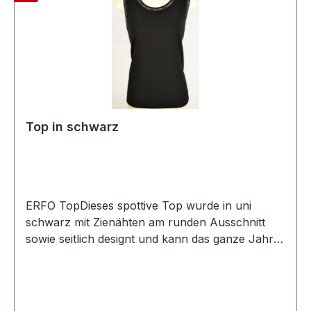
Top in schwarz
ERFO TopDieses spottive Top wurde in uni
schwarz mit Zienähten am runden Ausschnitt
sowie seitlich designt und kann das ganze Jahr
leicht kombiniert werdenFarbe: Uni
SchwarzRunder AusschnittMit Ziernähten52 %
Viscose 48 % Polyester 30 ° waschbarModell
Nr: 1513006/00