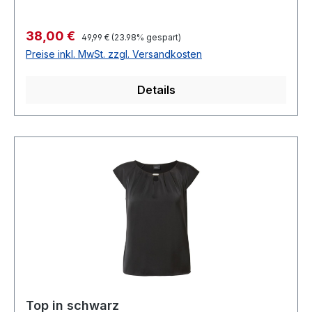
Regulärer Preis:
Verkaufspreis:
38,00 €
49,99 €
(23.98% gespart)
Preise inkl. MwSt. zzgl. Versandkosten
Details
Top in schwarz