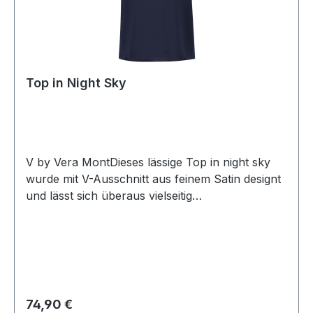
Top in Night Sky
V by Vera MontDieses lässige Top in night sky
wurde mit V-Ausschnitt aus feinem Satin designt
und lässt sich überaus vielseitig
kombinierenUVP=79,99 / UNSER
PREIS=74,90Farbe: Night SkyV-
AusschnittGesamtlänge 64
cmPassform: Lässig100 %
Polyester Handwäsche empfohlenModell
Nr.: 0301-4262Farbe: 8541
Regulärer Preis:
74,90 €