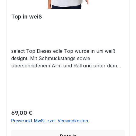
Top in weiß
select Top Dieses edle Top wurde in uni weiß
designt. Mit Schmuckstange sowie
überschnittenem Arm und Raffung unter dem
runden Ausschnitt lässt sich dieses Modell mit
leichtem Glanz auch zu den besonderen
Anlässen prima kombinierenFarbe: WeißRunder
AusschnittLeicht überschnittene ArmLänge: Ca.
57 cm bei Gr. 42SATIN30° waschbar95 %
Polyester 5 % ElasthanModell Nr.:
Regulärer Preis:
69,00 €
61437434Farbe: 011
Preise inkl. MwSt. zzgl. Versandkosten