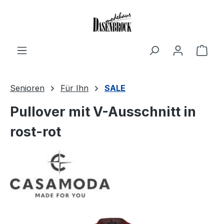
Zum Hauptinhalt springen
Ware
Senioren
Für Ihn
SALE
Pullover mit V-Ausschnitt in
rost-rot
Bildergalerie überspringen