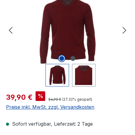
Verkaufspreis:
%
39,90 €
Regulärer Preis:
54,90 €
(27.32% gespart)
Preise inkl. MwSt. zzgl. Versandkosten
Sofort verfügbar, Lieferzeit: 2 Tage