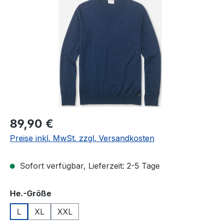
Bildergalerie überspringen
Regulärer Preis:
89,90 €
Preise inkl. MwSt. zzgl. Versandkosten
Sofort verfügbar, Lieferzeit: 2-5 Tage
auswählen
He.-Größe
L
XL
XXL