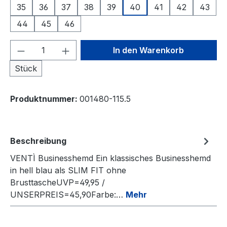
35
36
37
38
39
40
41
42
43
44
45
46
Produkt Anzahl: Gib den gewünschten We
In den Warenkorb
Stück
Produktnummer:
001480-115.5
Beschreibung
VENTÌ Businesshemd Ein klassisches Businesshemd
in hell blau als SLIM FIT ohne
BrusttascheUVP=49,95 /
UNSERPREIS=45,90Farbe:…
Mehr