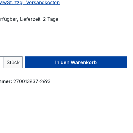
. MwSt. zzgl. Versandkosten
fügbar, Lieferzeit: 2 Tage
auswählen
 Anzahl: Gib den gewünschten Wert ein 
Stück
In den Warenkorb
mmer:
270013837-2693