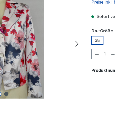
Preise inkl
Sofort ver
Da.-Größe
38
Produkt
Produktnu