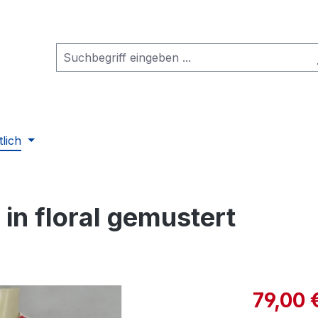
tlich
 in floral gemustert
Verkaufspre
79,00 