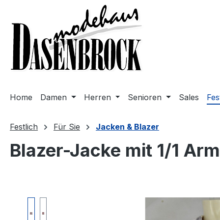
m Hauptinhalt springen
Zur Suche springen
Zur Hauptnavigation springen
Home
Damen
Herren
Senioren
Sales
Fes
Festlich
Für Sie
Jacken & Blazer
Blazer-Jacke mit 1/1 Arm
Bildergalerie überspringen