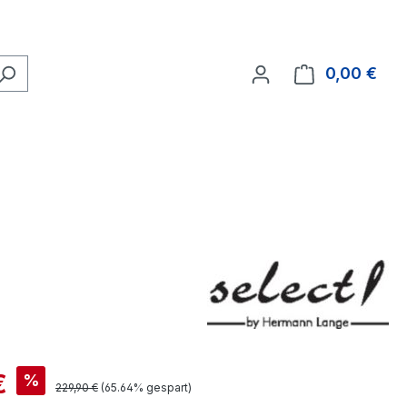
0,00 €
Ware
is:
€
%
Regulärer Preis:
229,90 €
(65.64% gespart)