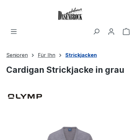
Zum Hauptinhalt springen
Ware
Senioren
Für Ihn
Strickjacken
Cardigan Strickjacke in grau
Bildergalerie überspringen