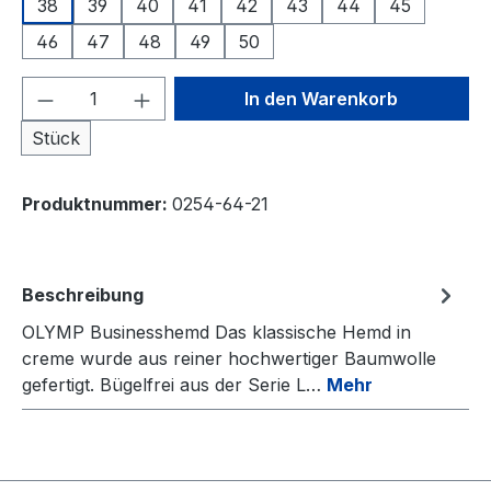
38
39
40
41
42
43
44
45
46
47
48
49
50
Produkt Anzahl: Gib den gewünschten We
In den Warenkorb
Stück
Produktnummer:
0254-64-21
Beschreibung
OLYMP Businesshemd Das klassische Hemd in
creme wurde aus reiner hochwertiger Baumwolle
gefertigt. Bügelfrei aus der Serie L…
Mehr