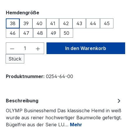
auswählen
Hemdengröße
38
39
40
41
42
43
44
45
46
47
48
49
50
Produkt Anzahl: Gib den gewünschten We
In den Warenkorb
Stück
Produktnummer:
0254-64-00
Beschreibung
OLYMP Businesshemd Das klassische Hemd in weiß
wurde aus reiner hochwertiger Baumwolle gefertigt.
Bügelfrei aus der Serie LU…
Mehr