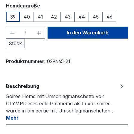
auswählen
Hemdengröße
39
40
41
42
43
44
45
46
Produkt Anzahl: Gib den gewünschten We
In den Warenkorb
Stück
Produktnummer:
029465-21
Beschreibung
Soireè Hemd mit Umschlagmanschette von
OLYMPDieses edle Galahemd als Luxor soireè
wurde in uni ecrue mit Umschlagmanschetten…
Mehr