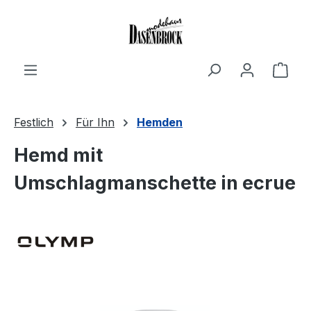
Zum Hauptinhalt springen
Ware
Festlich
Für Ihn
Hemden
Hemd mit
Umschlagmanschette in ecrue