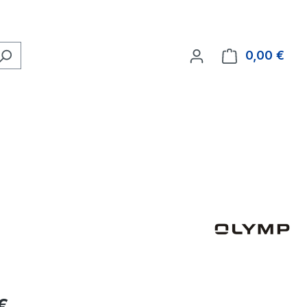
0,00 €
Ware
eis:
€