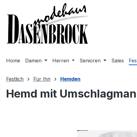
m Hauptinhalt springen
Zur Suche springen
Zur Hauptnavigation springen
Home
Damen
Herren
Senioren
Sales
Fes
Festlich
Für Ihn
Hemden
Hemd mit Umschlagmans
Bildergalerie überspringen