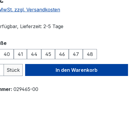
. MwSt. zzgl. Versandkosten
fügbar, Lieferzeit: 2-5 Tage
auswählen
öße
40
41
44
45
46
47
48
 Anzahl: Gib den gewünschten Wert ein 
Stück
In den Warenkorb
mmer:
029465-00