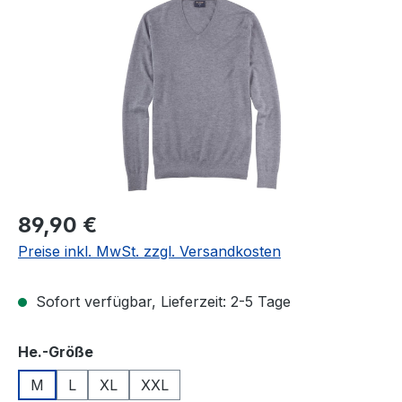
Bildergalerie überspringen
Regulärer Preis:
89,90 €
Preise inkl. MwSt. zzgl. Versandkosten
Sofort verfügbar, Lieferzeit: 2-5 Tage
auswählen
He.-Größe
M
L
XL
XXL