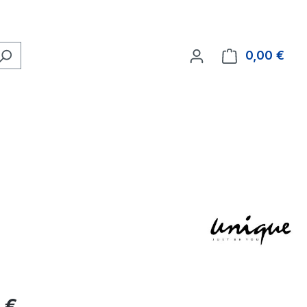
0,00 €
Ware
eis:
 €