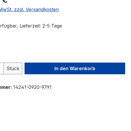
. MwSt. zzgl. Versandkosten
fügbar, Lieferzeit: 2-5 Tage
auswählen
 Anzahl: Gib den gewünschten Wert ein 
Stück
In den Warenkorb
mmer:
14241-0920-9791