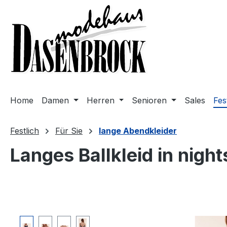
m Hauptinhalt springen
Zur Suche springen
Zur Hauptnavigation springen
Home
Damen
Herren
Senioren
Sales
Fes
Festlich
Für Sie
lange Abendkleider
Langes Ballkleid in nigh
Bildergalerie überspringen