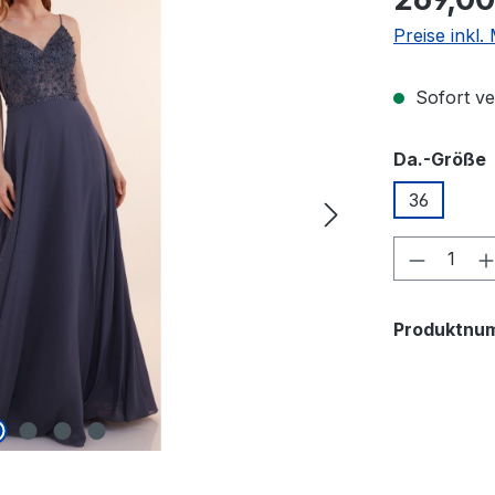
Preise inkl
Sofort ver
Da.-Größe
36
Produkt
Produktnu