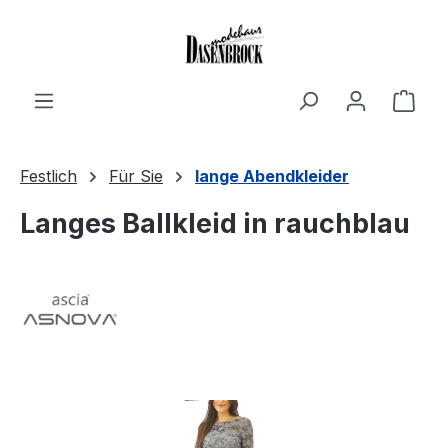
Zum Hauptinhalt springen
Ware
Festlich
Für Sie
lange Abendkleider
Langes Ballkleid in rauchblau
Bildergalerie überspringen