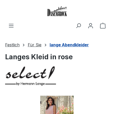
Zum Hauptinhalt springen
Ware
Festlich
Für Sie
lange Abendkleider
Langes Kleid in rose
Bildergalerie überspringen