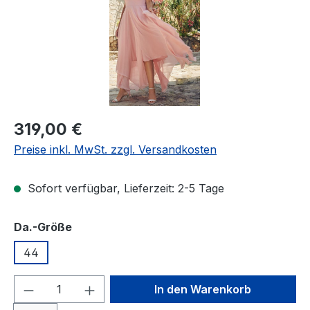
Regulärer Preis:
319,00 €
Preise inkl. MwSt. zzgl. Versandkosten
Sofort verfügbar, Lieferzeit: 2-5 Tage
auswählen
Da.-Größe
44
Produkt Anzahl: Gib den gewünschten We
In den Warenkorb