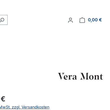
0,00 €
Ware
eis:
 €
. MwSt. zzgl. Versandkosten