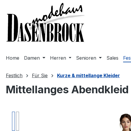
m Hauptinhalt springen
Zur Suche springen
Zur Hauptnavigation springen
Home
Damen
Herren
Senioren
Sales
Fes
Festlich
Für Sie
Kurze & mittellange Kleider
Mittellanges Abendkleid 
Bildergalerie überspringen