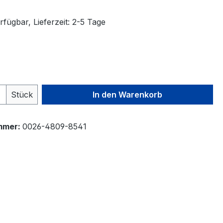
fügbar, Lieferzeit: 2-5 Tage
auswählen
 Anzahl: Gib den gewünschten Wert ein 
Stück
In den Warenkorb
mmer:
0026-4809-8541