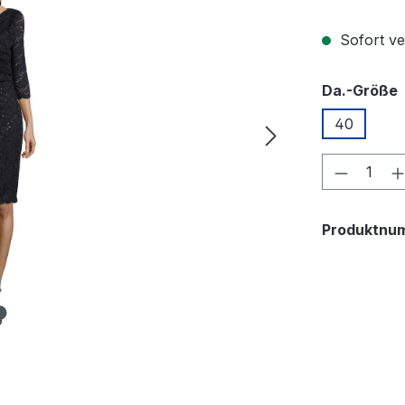
Sofort ver
Da.-Größe
40
Produkt
Produktnu