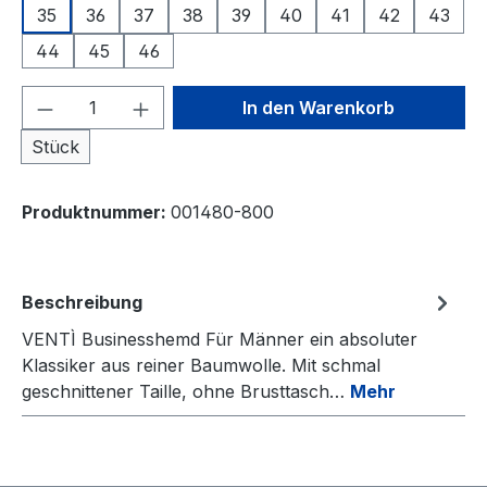
35
36
37
38
39
40
41
42
43
44
45
46
Produkt Anzahl: Gib den gewünschten We
In den Warenkorb
Stück
Produktnummer:
001480-800
Beschreibung
VENTÌ Businesshemd Für Männer ein absoluter
Klassiker aus reiner Baumwolle. Mit schmal
geschnittener Taille, ohne Brusttasch…
Mehr