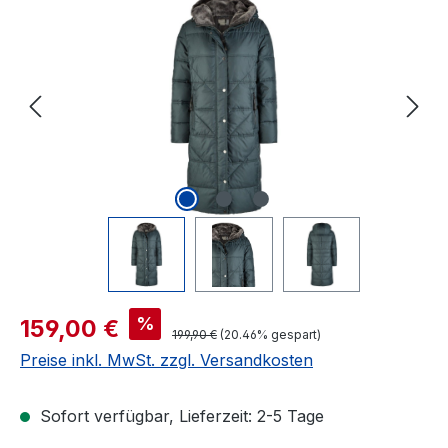
Bildergalerie überspringen
Verkaufspreis:
%
159,00 €
Regulärer Preis:
199,90 €
(20.46% gespart)
Preise inkl. MwSt. zzgl. Versandkosten
Sofort verfügbar, Lieferzeit: 2-5 Tage